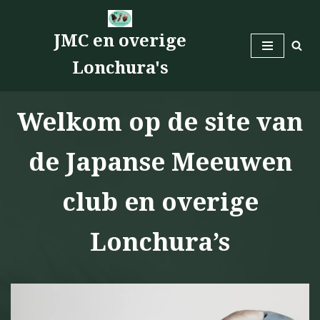
JMC en overige
Ga
naar
Lonchura's
de
inhoud
Welkom op de site van
de Japanse Meeuwen
club en overige
Lonchura’s